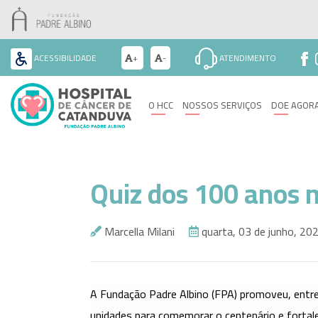
ACESSIBILIDADE
+
-
ATENDIMENTO
O
HCC
O HCC
NOSSOS SERVIÇOS
DOE AGOR
Nossos
Serviços
Doe
Agora
Quiz dos 100 anos m
Seja
Voluntário
Marcella Milani
quarta, 03 de junho, 20
Eventos
Paciente
A Fundação Padre Albino (FPA) promoveu, entre 
Contato
unidades para comemorar o centenário e fortale