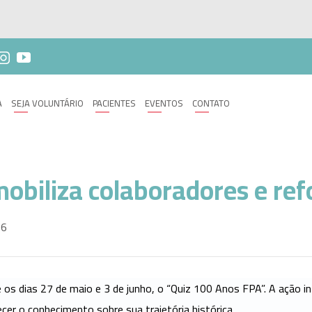
A
SEJA VOLUNTÁRIO
PACIENTES
EVENTOS
CONTATO
obiliza colaboradores e ref
26
os dias 27 de maio e 3 de junho, o “Quiz 100 Anos FPA”. A ação in
cer o conhecimento sobre sua trajetória histórica.