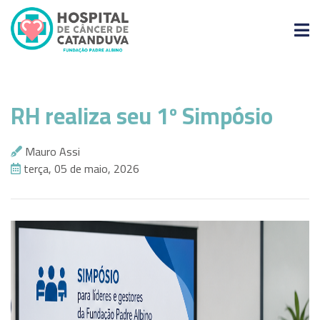
O
HCC
RH realiza seu 1º Simpósio
Nossos
Serviços
Mauro Assi
Doe
terça, 05 de maio, 2026
Agora
Seja
Voluntário
Eventos
Paciente
Contato