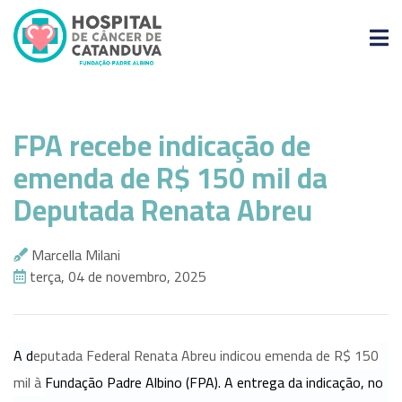
O
HCC
FPA recebe indicação de
Nossos
emenda de R$ 150 mil da
Serviços
Deputada Renata Abreu
Doe
Agora
Marcella Milani
Seja
terça, 04 de novembro, 2025
Voluntário
Eventos
Paciente
A d
eputada Federal Renata Abreu indicou emenda de R$ 150
mil à
Fundação Padre Albino (FPA). A entrega da indicação, no
Contato