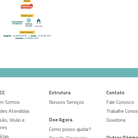
CC
Estrutura
Contato
em Somos
Nossos Serviços
Fale Conosco
ades Atendidas
Trabalhe Cono
Doe Agora
são, Visão e
Ouvidoria
ores
Como posso ajudar?
ícias
Outras Págin