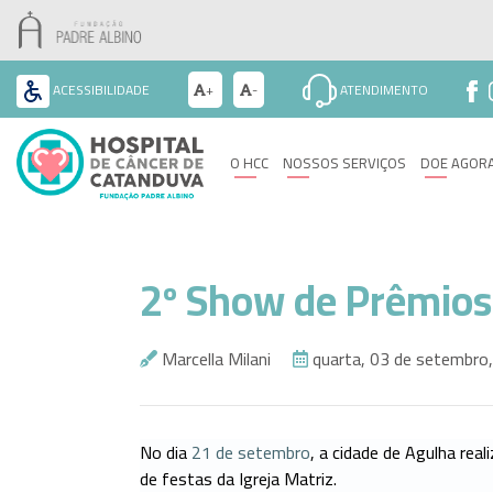
ACESSIBILIDADE
+
-
ATENDIMENTO
O
HCC
O HCC
NOSSOS SERVIÇOS
DOE AGOR
Nossos
Serviços
Doe
Agora
2º Show de Prêmios
Seja
Voluntário
Marcella Milani
quarta, 03 de setembro
Eventos
Paciente
No dia
21 de setembro
, a cidade de Agulha rea
Contato
de festas da Igreja Matriz.