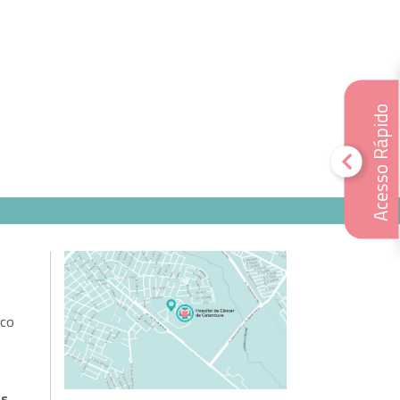
Acesso Rápido
sco
as