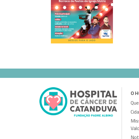
O H
Qu
Cid
Mis
Val
Not